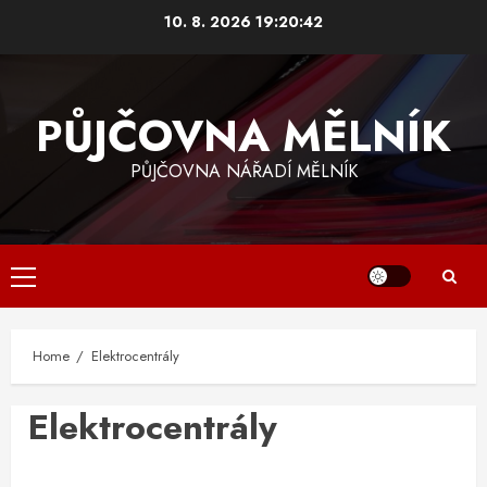
Skip
10. 8. 2026
19:20:42
to
content
PŮJČOVNA MĚLNÍK
PŮJČOVNA NÁŘADÍ MĚLNÍK
Primary
Menu
Home
Elektrocentrály
Elektrocentrály